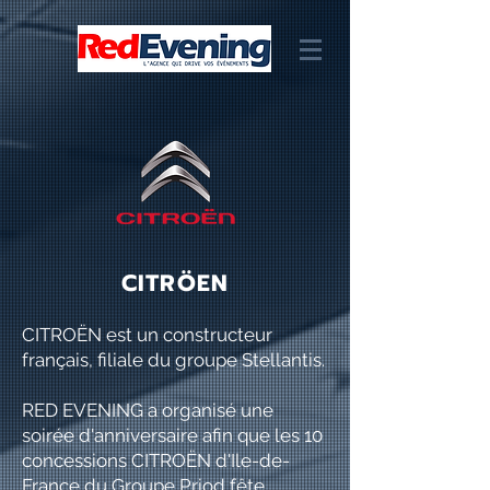
CITRÖEN
CITROËN est un constructeur
français, filiale du groupe Stellantis.
RED EVENING a organisé une
soirée d'
anniversaire afin que les 10
concessions CITROËN d'Ile-de-
France du Groupe Priod
fête